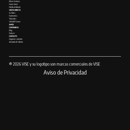
Infraestructura
Concesiones
Medio Ambiente
VENTA DIRECTA
Asfaltos
Pavimentos
Triturados
VISMART Green
AMOR
CONTENIDOS
Blog
Podcast
CONTACTO
Hagamos contacto
Atracción de Talento
® 2026 VISE y su logotipo son marcas comerciales de VISE
Aviso de Privacidad