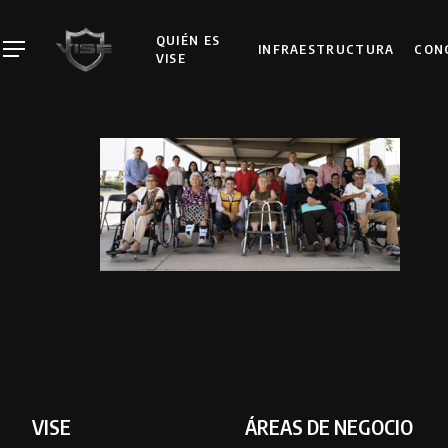
Skip
to
QUIÉN ES
INFRAESTRUCTURA
CON
Menu
VISE
main
content
VISE
ÁREAS DE NEGOCIO