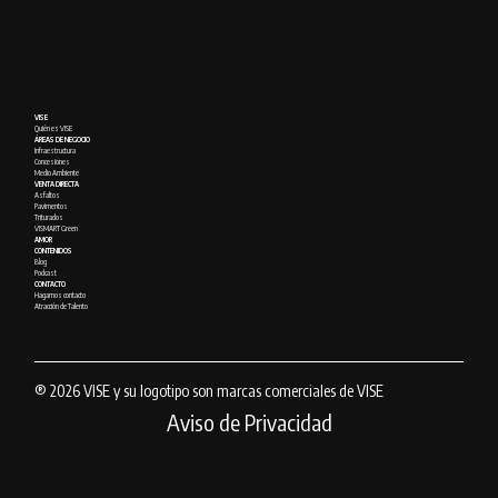
VISE
Quién es VISE
ÁREAS DE NEGOCIO
Infraestructura
Concesiones
Medio Ambiente
VENTA DIRECTA
Asfaltos
Pavimentos
Triturados
VISMART Green
AMOR
CONTENIDOS
Blog
Podcast
CONTACTO
Hagamos contacto
Atracción de Talento
® 2026 VISE y su logotipo son marcas comerciales de VISE
Aviso de Privacidad