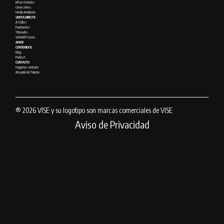
Infraestructura
Concesiones
Medio Ambiente
VENTA DIRECTA
Asfaltos
Pavimentos
Triturados
VISMART Green
AMOR
CONTENIDOS
Blog
Podcast
CONTACTO
Hagamos contacto
Atracción de Talento
® 2026 VISE y su logotipo son marcas comerciales de VISE
Aviso de Privacidad