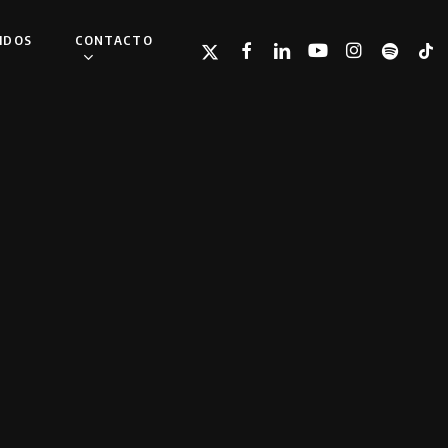
IDOS
CONTACTO
TWITTER
FACEBOOK
LINKEDIN
YOUTUBE
INSTAGRAM
SPOTIFY
TIKT