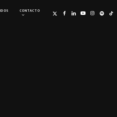
IDOS
CONTACTO
TWITTER
FACEBOOK
LINKEDIN
YOUTUBE
INSTAGRAM
SPOTIFY
TIKT