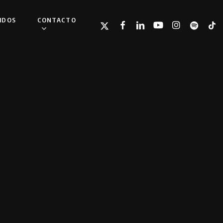
IDOS
CONTACTO
TWITTER
FACEBOOK
LINKEDIN
YOUTUBE
INSTAGRAM
SPOTIFY
TIKT