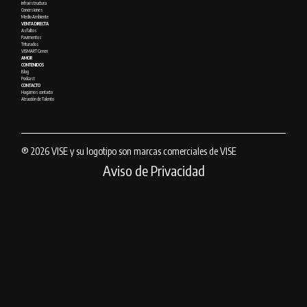
Infraestructura
Concesiones
Medio Ambiente
VENTA DIRECTA
Asfaltos
Pavimentos
Triturados
VISMART Green
AMOR
CONTENIDOS
Blog
Podcast
CONTACTO
Hagamos contacto
Atracción de Talento
® 2026 VISE y su logotipo son marcas comerciales de VISE
Aviso de Privacidad