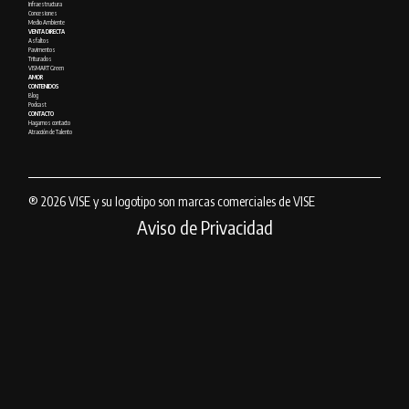
Infraestructura
Concesiones
Medio Ambiente
VENTA DIRECTA
Asfaltos
Pavimentos
Triturados
VISMART Green
AMOR
CONTENIDOS
Blog
Podcast
CONTACTO
Hagamos contacto
Atracción de Talento
® 2026 VISE y su logotipo son marcas comerciales de VISE
Aviso de Privacidad