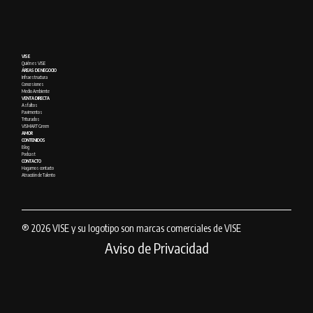
VISE
Quién es VISE
ÁREAS DE NEGOCIO
Infraestructura
Concesiones
Medio Ambiente
VENTA DIRECTA
Asfaltos
Pavimentos
Triturados
VISMART Green
AMOR
CONTENIDOS
Blog
Podcast
CONTACTO
Hagamos contacto
Atracción de Talento
® 2026 VISE y su logotipo son marcas comerciales de VISE
Aviso de Privacidad