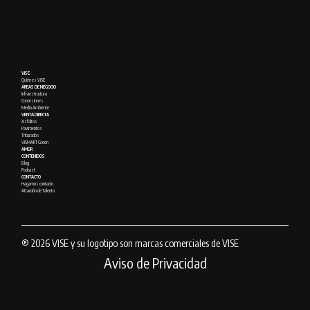
VISE
Quién es VISE
ÁREAS DE NEGOCIO
Infraestructura
Concesiones
Medio Ambiente
VENTA DIRECTA
Asfaltos
Pavimentos
Triturados
VISMART Green
AMOR
CONTENIDOS
Blog
Podcast
CONTACTO
Hagamos contacto
Atracción de Talento
® 2026 VISE y su logotipo son marcas comerciales de VISE
Aviso de Privacidad