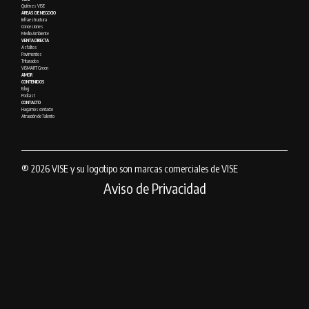
Quién es VISE
ÁREAS DE NEGOCIO
Infraestructura
Concesiones
Medio Ambiente
VENTA DIRECTA
Asfaltos
Pavimentos
Triturados
VISMART Green
AMOR
CONTENIDOS
Blog
Podcast
CONTACTO
Hagamos contacto
Atracción de Talento
® 2026 VISE y su logotipo son marcas comerciales de VISE
Aviso de Privacidad