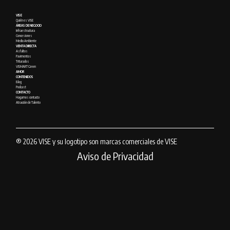
VISE
Quién es VISE
ÁREAS DE NEGOCIO
Infraestructura
Concesiones
Medio Ambiente
VENTA DIRECTA
Asfaltos
Pavimentos
Triturados
VISMART Green
AMOR
CONTENIDOS
Blog
Podcast
CONTACTO
Hagamos contacto
Atracción de Talento
® 2026 VISE y su logotipo son marcas comerciales de VISE
Aviso de Privacidad