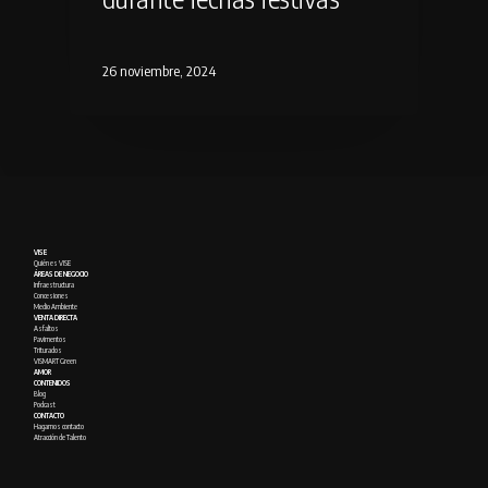
26 noviembre, 2024
VISE
Quién es VISE
ÁREAS DE NEGOCIO
Infraestructura
Concesiones
Medio Ambiente
VENTA DIRECTA
Asfaltos
Pavimentos
Triturados
VISMART Green
AMOR
CONTENIDOS
Blog
Podcast
CONTACTO
Hagamos contacto
Atracción de Talento