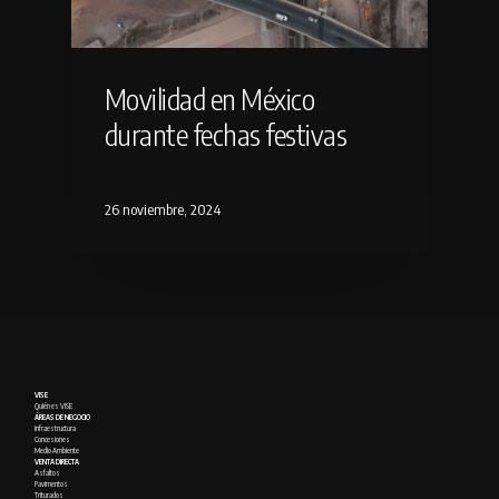
Movilidad en México
durante fechas festivas
26 noviembre, 2024
VISE
Quién es VISE
ÁREAS DE NEGOCIO
Infraestructura
Concesiones
Medio Ambiente
VENTA DIRECTA
Asfaltos
Pavimentos
Triturados