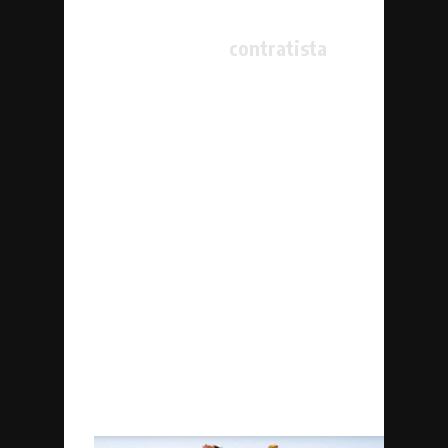
cuotas.
Además, un buen
contratista
se
asegura de que el cliente sepa todas
las implicaciones del servicio en
términos técnicos, económicos y
legales, a fin de que las próximas
comunicaciones se realicen en un
idioma que ambos entiendan.
Cualquier duda que el cliente tenga,
el
proveedor
debe estar dispuesto a
resolverla.
Es importante tomarse el tiempo para
elegir al proveedor adecuado, pues
hacerlo precipitadamente puede
acarrear costos extraordinarios.