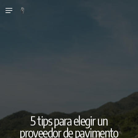
Skip
Menu
to
main
content
5 tips para elegir un
proveedor de pavimento