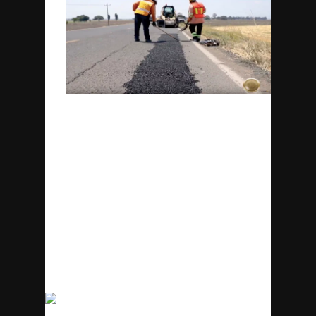
Como dato extra, es importante
asegurarte de que la
mezcla
asfáltica
siga el protocolo AMAAC o
método Superpave. Estos estándares de
calidad han demostrado su eficiencia y
eficacia en Estados Unidos, por lo que en
México se han adoptado sin problemas.