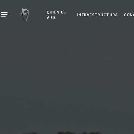
Skip
to
QUIÉN ES
INFRAESTRUCTURA
CON
Menu
VISE
main
content