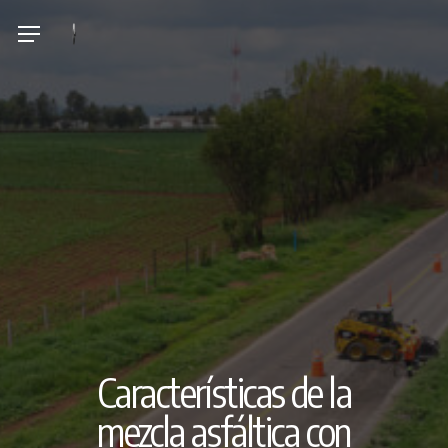
Skip
Menu
to
main
content
Características de la
mezcla asfáltica con