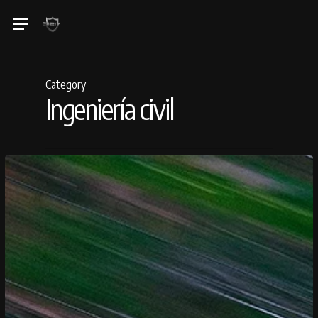
Skip
Menu
to
main
content
Category
Ingeniería civil