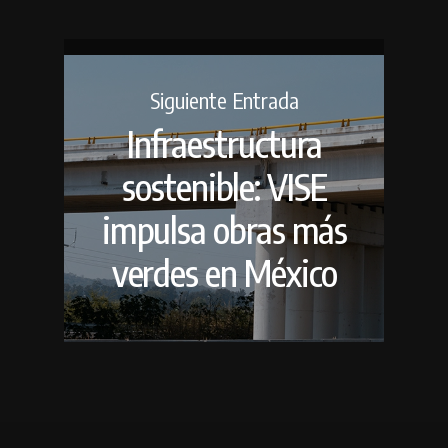
Siguiente Entrada
Infraestructura
sostenible: VISE
impulsa obras más
verdes en México