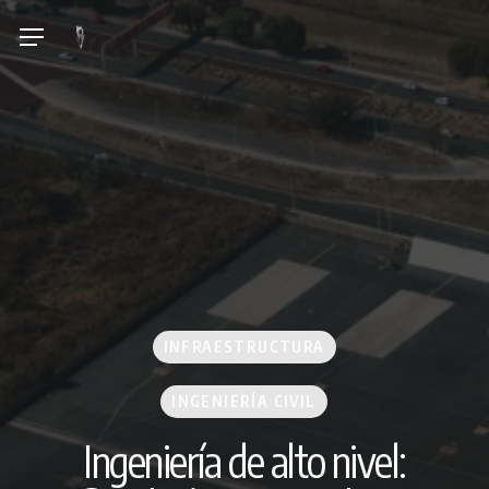
Skip
Menu
to
main
content
INFRAESTRUCTURA
INGENIERÍA CIVIL
Ingeniería de alto nivel: