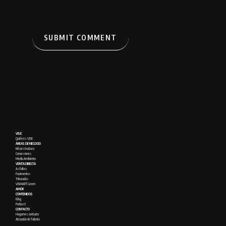
VISE
Quién es VISE
ÁREAS DE NEGOCIO
Infraestructura
Concesiones
Medio Ambiente
VENTA DIRECTA
Asfaltos
Pavimentos
Triturados
VISMART Green
AMOR
CONTENIDOS
Blog
Podcast
CONTACTO
Hagamos contacto
Atracción de Talento