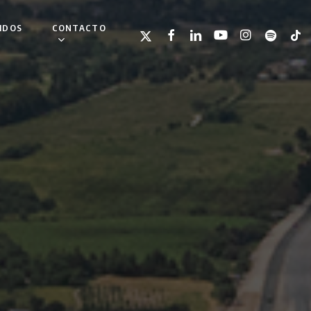
IDOS
CONTACTO
TWITTER
FACEBOOK
LINKEDIN
YOUTUBE
INSTAGRAM
SPOTIFY
TIKT