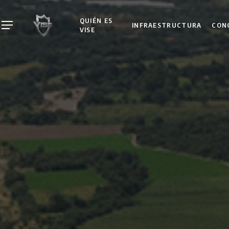
Skip
to
QUIÉN ES
INFRAESTRUCTURA
CON
Menu
VISE
main
content