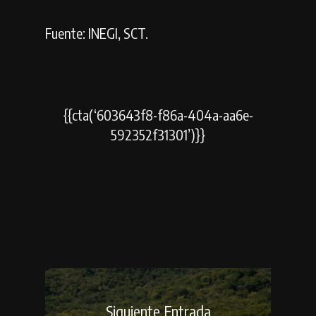
Fuente: INEGI, SCT.
{{cta(‘603643f8-f86a-404a-aa6e-
592352f31301’)}}
Siguiente Entrada