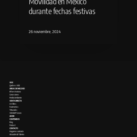
Movilidad en México
durante fechas festivas
26 noviembre, 2024
VISE
Quién es VISE
ÁREAS DE NEGOCIO
Infraestructura
Concesiones
Medio Ambiente
VENTA DIRECTA
Asfaltos
Pavimentos
Triturados
VISMART Green
AMOR
CONTENIDOS
Blog
Podcast
CONTACTO
Hagamos contacto
Atracción de Talento