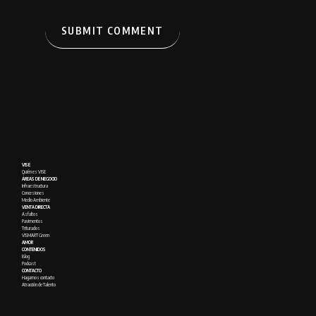
VISE
Quién es VISE
ÁREAS DE NEGOCIO
Infraestructura
Concesiones
Medio Ambiente
VENTA DIRECTA
Asfaltos
Pavimentos
Triturados
VISMART Green
AMOR
CONTENIDOS
Blog
Podcast
CONTACTO
Hagamos contacto
Atracción de Talento