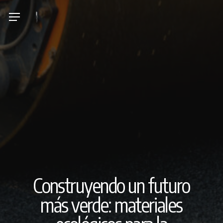
Skip
Menu
to
main
content
Construyendo un futuro
más verde: materiales