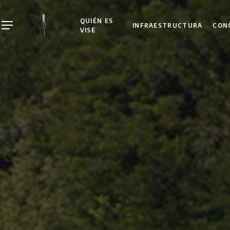
Skip
to
QUIÉN ES
INFRAESTRUCTURA
CON
Menu
VISE
main
content