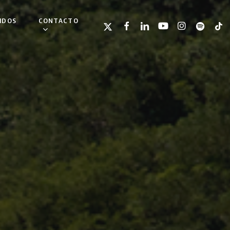
IDOS
CONTACTO
TWITTER
FACEBOOK
LINKEDIN
YOUTUBE
INSTAGRAM
SPOTIFY
TIKT