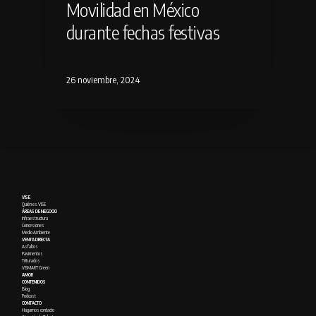
Movilidad en México
durante fechas festivas
26 noviembre, 2024
VISE
Quién es VISE
ÁREAS DE NEGOCIO
Infraestructura
Concesiones
Medio Ambiente
VENTA DIRECTA
Asfaltos
Pavimentos
Triturados
VISMART Green
AMOR
CONTENIDOS
Blog
Podcast
CONTACTO
Hagamos contacto