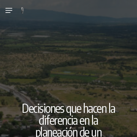
Skip
Menu
to
main
content
Decisiones que hacen la
diferencia en la
planeación de un