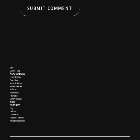
VISE
Quién es VISE
ÁREAS DE NEGOCIO
Infraestructura
Concesiones
Medio Ambiente
VENTA DIRECTA
Asfaltos
Pavimentos
Triturados
VISMART Green
AMOR
CONTENIDOS
Blog
Podcast
CONTACTO
Hagamos contacto
Atracción de Talento