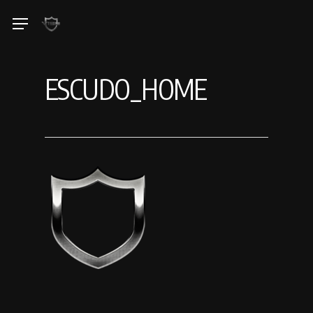
Skip
Menu
to
main
content
ESCUDO_HOME