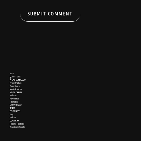
VISE
Quién es VISE
ÁREAS DE NEGOCIO
Infraestructura
Concesiones
Medio Ambiente
VENTA DIRECTA
Asfaltos
Pavimentos
Triturados
VISMART Green
AMOR
CONTENIDOS
Blog
Podcast
CONTACTO
Hagamos contacto
Atracción de Talento