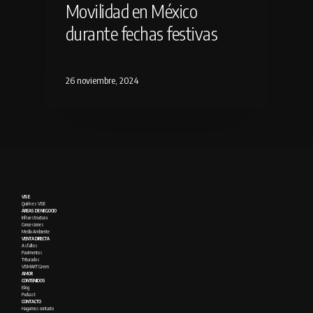
Movilidad en México
durante fechas festivas
26 noviembre, 2024
VISE
Quién es VISE
ÁREAS DE NEGOCIO
Infraestructura
Concesiones
Medio Ambiente
VENTA DIRECTA
Asfaltos
Pavimentos
Triturados
VISMART Green
AMOR
CONTENIDOS
Blog
Podcast
CONTACTO
Hagamos contacto