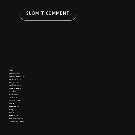
VISE
Quién es VISE
ÁREAS DE NEGOCIO
Infraestructura
Concesiones
Medio Ambiente
VENTA DIRECTA
Asfaltos
Pavimentos
Triturados
VISMART Green
AMOR
CONTENIDOS
Blog
Podcast
CONTACTO
Hagamos contacto
Atracción de Talento