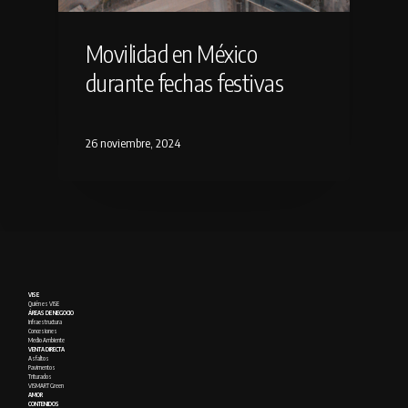
Movilidad en México
durante fechas festivas
26 noviembre, 2024
VISE
Quién es VISE
ÁREAS DE NEGOCIO
Infraestructura
Concesiones
Medio Ambiente
VENTA DIRECTA
Asfaltos
Pavimentos
Triturados
VISMART Green
AMOR
CONTENIDOS