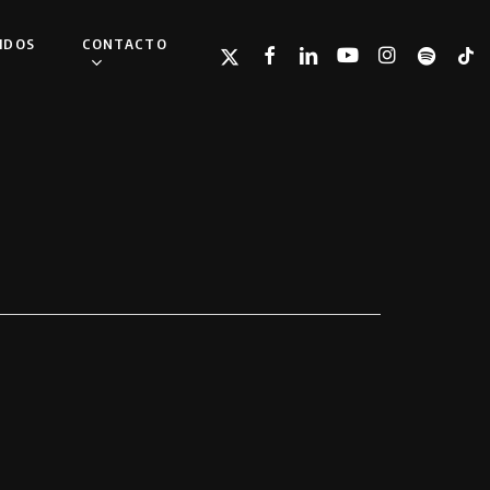
IDOS
CONTACTO
TWITTER
FACEBOOK
LINKEDIN
YOUTUBE
INSTAGRAM
SPOTIFY
TIKT