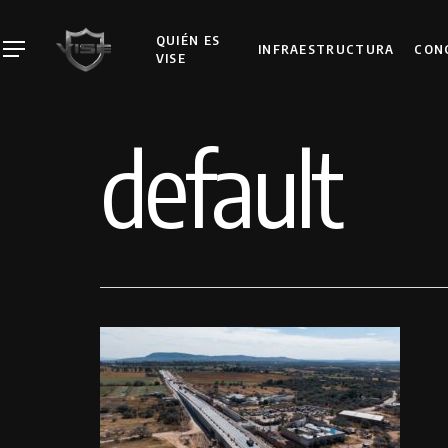
Skip
to
QUIÉN ES
INFRAESTRUCTURA
CON
Menu
VISE
main
content
default