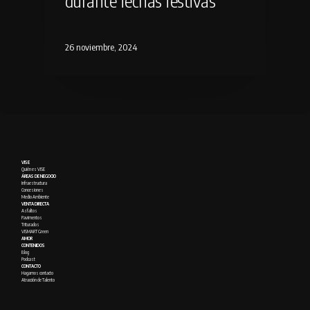
durante fechas festivas
26 noviembre, 2024
VISE
Quién es VISE
ÁREAS DE NEGOCIO
Infraestructura
Concesiones
Medio Ambiente
VENTA DIRECTA
Asfaltos
Pavimentos
Triturados
VISMART Green
AMOR
CONTENIDOS
Blog
Podcast
CONTACTO
Hagamos contacto
Atracción de Talento