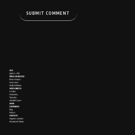
VISE
Quién es VISE
ÁREAS DE NEGOCIO
Infraestructura
Concesiones
Medio Ambiente
VENTA DIRECTA
Asfaltos
Pavimentos
Triturados
VISMART Green
AMOR
CONTENIDOS
Blog
Podcast
CONTACTO
Hagamos contacto
Atracción de Talento