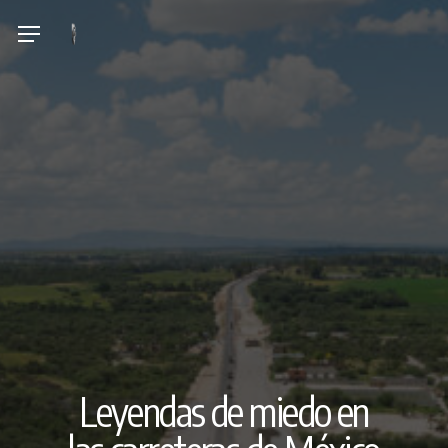
Skip
Menu
to
main
content
Leyendas de miedo en