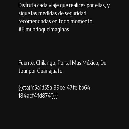
Disfruta cada viaje que realices por ellas, y
sigue las medidas de seguridad
recomendadas en todo momento.
#Elmundoqueimaginas
Fuente: Chilango, Portal Más México, De
tour por Guanajuato.
{{cta(‘d5a1d55a-39ee-47fe-bb64-
184acf4fd874’)}}