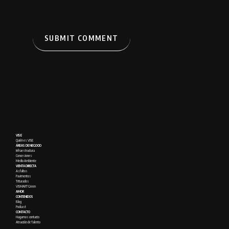
VISE
Quién es VISE
ÁREAS DE NEGOCIO
Infraestructura
Concesiones
Medio Ambiente
VENTA DIRECTA
Asfaltos
Pavimentos
Triturados
VISMART Green
AMOR
CONTENIDOS
Blog
Podcast
CONTACTO
Hagamos contacto
Atracción de Talento