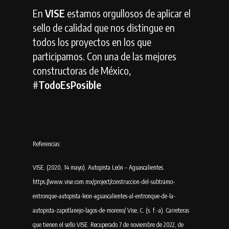
En
VISE
estamos orgullosos de aplicar el
sello de calidad que nos distingue en
todos los proyectos en los que
participamos. Con una de las mejores
constructoras de México,
#
TodoEsPosible
Referencias:
VISE. (2020, 14 mayo). Autopista León – Aguascalientes.
https://www.vise.com.mx/project/construccion-del-subtramo-
entronque-autopista-leon-aguascalientes-al-entronque-de-la-
autopista-zapotlanejo-lagos-de-moreno/ Vise, C. (s. f.-a). Carreteras
que tienen el sello VISE. Recuperado 7 de noviembre de 2022, de