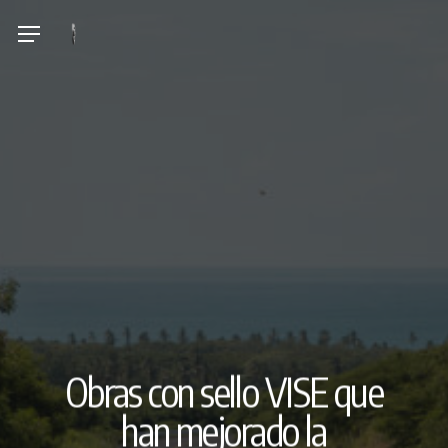
Skip
Menu
to
main
content
Obras con sello VISE que
han mejorado la