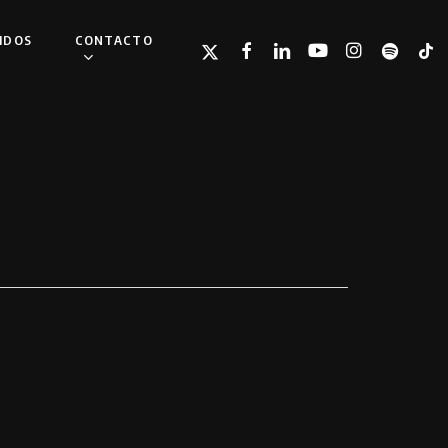
IDOS
CONTACTO
TWITTER
FACEBOOK
LINKEDIN
YOUTUBE
INSTAGRAM
SPOTIFY
TIKT