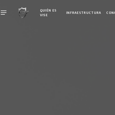
Skip
to
QUIÉN ES
INFRAESTRUCTURA
CON
Menu
VISE
main
content