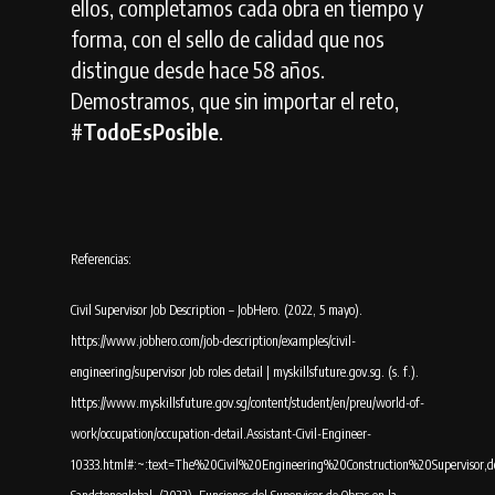
ellos, completamos cada obra en tiempo y
forma, con el sello de calidad que nos
distingue desde hace 58 años.
Demostramos, que sin importar el reto,
#
TodoEsPosible
.
Referencias:
Civil Supervisor Job Description – JobHero. (2022, 5 mayo).
https://www.jobhero.com/job-description/examples/civil-
engineering/supervisor Job roles detail | myskillsfuture.gov.sg. (s. f.).
https://www.myskillsfuture.gov.sg/content/student/en/preu/world-of-
work/occupation/occupation-detail.Assistant-Civil-Engineer-
10333.html#:~:text=The%20Civil%20Engineering%20Construction%20Supervisor