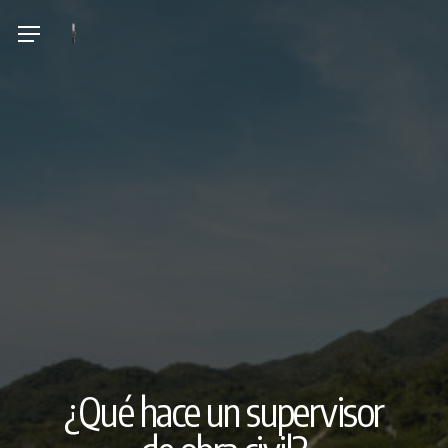
Skip
Menu
to
main
content
¿Qué hace un supervisor