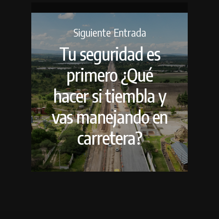
Siguiente Entrada
Tu seguridad es
primero ¿Qué
hacer si tiembla y
vas manejando en
carretera?