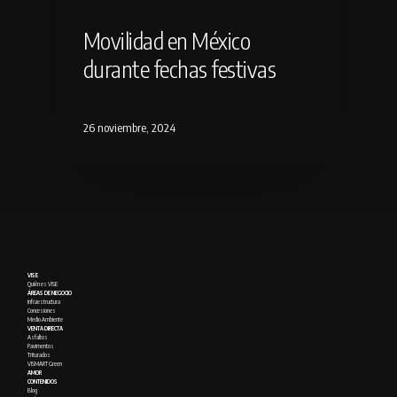
Movilidad en México
durante fechas festivas
26 noviembre, 2024
VISE
Quién es VISE
ÁREAS DE NEGOCIO
Infraestructura
Concesiones
Medio Ambiente
VENTA DIRECTA
Asfaltos
Pavimentos
Triturados
VISMART Green
AMOR
CONTENIDOS
Blog