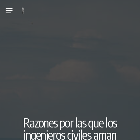
Skip
Menu
to
main
content
Razones por las que los
ingenieros civiles aman