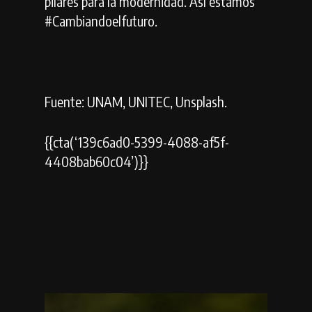
pilares para la modernidad. Así estamos
#Cambiandoelfuturo.
Fuente: UNAM, UNITEC, Unsplash.
{{cta(‘139c6ad0-5399-4088-af5f-
4408bab60c04’)}}