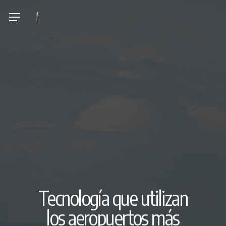
Skip
Menu
to
main
content
Tecnología que utilizan
los aeropuertos más