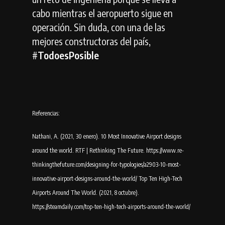
cabo mientras el aeropuerto sigue en
operación. Sin duda, con una de las
mejores constructoras del país,
#
TodoesPosible
Referencias:
Nathani, A. (2021, 30 enero). 10 Most Innovative Airport designs
around the world. RTF | Rethinking The Future. https://www.re-
thinkingthefuture.com/designing-for-typologies/a2903-10-most-
innovative-airport-designs-around-the-world/ Top Ten High-Tech
Airports Around The World. (2021, 8 octubre).
https://steamdaily.com/top-ten-high-tech-airports-around-the-world/