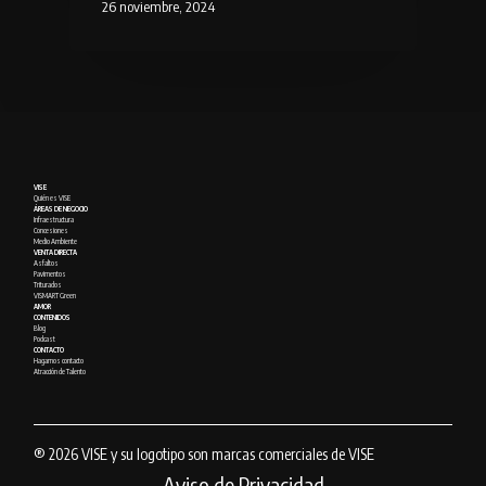
26 noviembre, 2024
VISE
Quién es VISE
ÁREAS DE NEGOCIO
Infraestructura
Concesiones
Medio Ambiente
VENTA DIRECTA
Asfaltos
Pavimentos
Triturados
VISMART Green
AMOR
CONTENIDOS
Blog
Podcast
CONTACTO
Hagamos contacto
Atracción de Talento
® 2026 VISE y su logotipo son marcas comerciales de VISE
Aviso de Privacidad