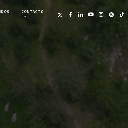
IDOS
CONTACTO
TWITTER
FACEBOOK
LINKEDIN
YOUTUBE
INSTAGRAM
SPOTIFY
TIKT