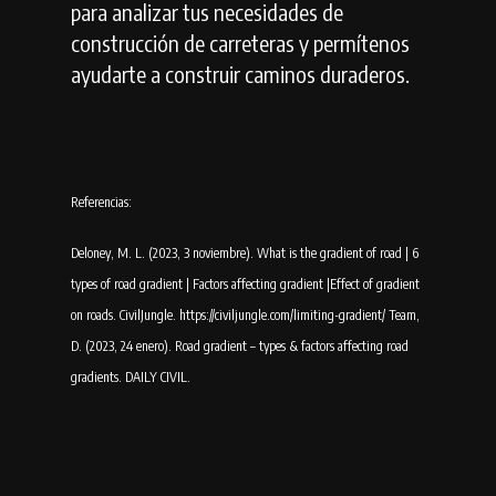
para analizar tus necesidades de
construcción de carreteras y permítenos
ayudarte a construir caminos duraderos.
Referencias:
Deloney, M. L. (2023, 3 noviembre). What is the gradient of road | 6
types of road gradient | Factors affecting gradient |Effect of gradient
on roads. CivilJungle. https://civiljungle.com/limiting-gradient/ Team,
D. (2023, 24 enero). Road gradient – types & factors affecting road
gradients. DAILY CIVIL.