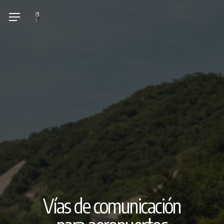
Skip
Menu
to
main
content
Vías de comunicación