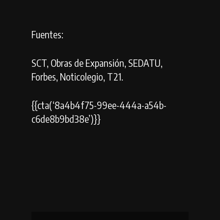
Fuentes:
SCT, Obras de Expansión, SEDATU,
Forbes, Noticolegio, T21.
{{cta(‘8a4b4f75-99ee-444a-a54b-
c6de8b9bd38e’)}}