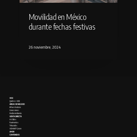
Movilidad en México
durante fechas festivas
26 noviembre, 2024
VISE
Quién es VISE
ÁREAS DE NEGOCIO
Infraestructura
Concesiones
Medio Ambiente
VENTA DIRECTA
Asfaltos
Pavimentos
Triturados
VISMART Green
AMOR
CONTENIDOS