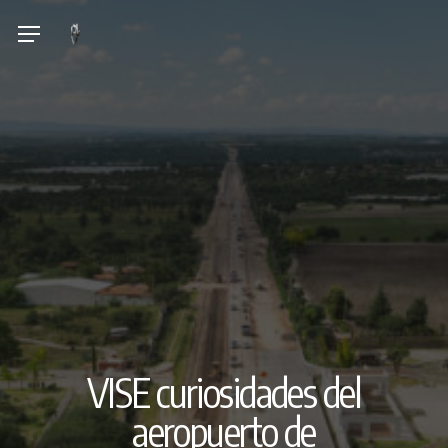
Skip
Menu
to
main
content
VISE curiosidades del
aeropuerto de