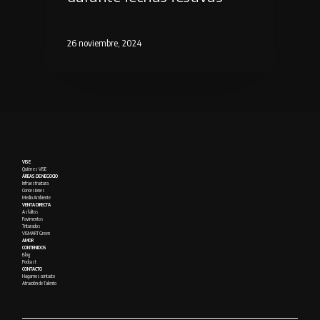
26 noviembre, 2024
VISE
Quién es VISE
ÁREAS DE NEGOCIO
Infraestructura
Concesiones
Medio Ambiente
VENTA DIRECTA
Asfaltos
Pavimentos
Triturados
VISMART Green
AMOR
CONTENIDOS
Blog
Podcast
CONTACTO
Hagamos contacto
Atracción de Talento