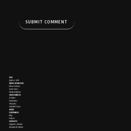
VISE
Quién es VISE
ÁREAS DE NEGOCIO
Infraestructura
Concesiones
Medio Ambiente
VENTA DIRECTA
Asfaltos
Pavimentos
Triturados
VISMART Green
AMOR
CONTENIDOS
Blog
Podcast
CONTACTO
Hagamos contacto
Atracción de Talento