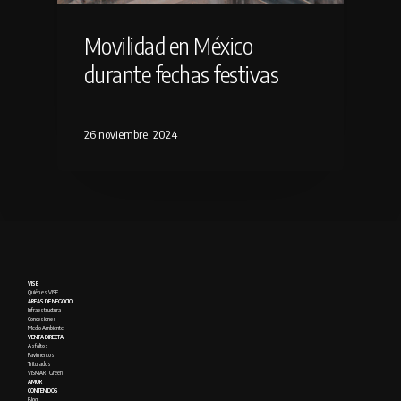
Movilidad en México
durante fechas festivas
26 noviembre, 2024
VISE
Quién es VISE
ÁREAS DE NEGOCIO
Infraestructura
Concesiones
Medio Ambiente
VENTA DIRECTA
Asfaltos
Pavimentos
Triturados
VISMART Green
AMOR
CONTENIDOS
Blog