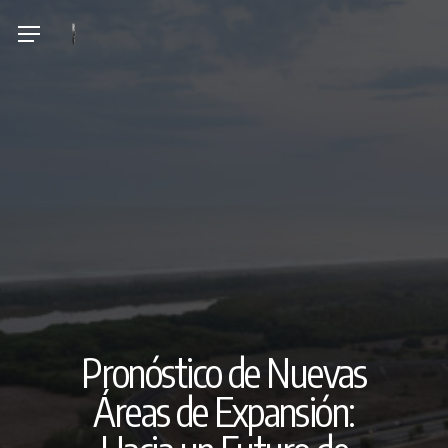
Skip
Menu
to
main
content
Pronóstico de Nuevas
Áreas de Expansión: