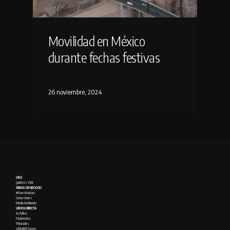
Movilidad en México
durante fechas festivas
26 noviembre, 2024
VISE
Quién es VISE
ÁREAS DE NEGOCIO
Infraestructura
Concesiones
Medio Ambiente
VENTA DIRECTA
Asfaltos
Pavimentos
Triturados
VISMART Green